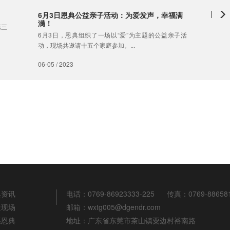
6月3日恩典公益亲子活动：为爱发声，幸福满
满！
第三
6月3日，恩典组织了一场以“爱”为主题的公益亲子活
动，现场共邀请十五个家庭参加。...
06-05 / 2023
典资讯
电话：0769-86923333-225
传真：0769-88658
造现场
邮箱：wxtg005@dgendr.com
系恩典
地址：广东省东莞市茶山镇粟边村裕南路