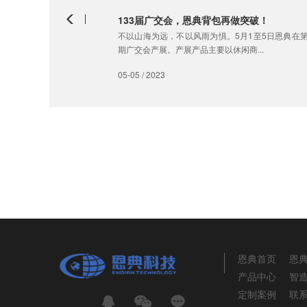
133届广交会，恩典背包再做突破！
不以山海为远，不以风雨为惧。5月1至5日恩典在
期广交会产展。产展产品主要以休闲商...
05-05 / 2023
恩典首页
恩
产品中心
智
定制案例
联