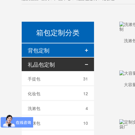
箱包定制分类
背包定制
礼品包定制
手提包
31
化妆包
12
洗漱包
4
妈咪包
10